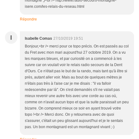
montagne ;)<br /> http://www.radio-secours-montagne-
isere.com/les-relais-du-reseau.html
Répondre
I
Isabelle Comas
27/10/2019 19:51
Bonjour,<br /> merci pour ce topo précis. On est passés au col
du Fret avec mon mari aujourd'hui 27 octobre 2019. On a vu
les marques bleues, et par curiosité on a commencé à les
suivre car on voulait voir le relais radio secours de la Dent
d'Ours. Ce n'était pas le but de la rando, mais tant qu'à être si
près, autant aller voir. Mais au bout de quelques mètres je
n'étais pas très à l'aise car je me disais : "il va falloir
redescendre par là". On s'est demandés s'il ne valait pas
mieux revenir une autre fois avec une corde au cas où,
comme on n'avait aucun topo et que la suite paraissait un peu
bizarre. On comprend mieux ce soir en ayant trouvé votre
topo !<br /> Merci donc. On y retournera avec de quoi
s'assurer, c'était un peu glissant aujourd'hui et je le sentais
pas. Un bon montagnard est un montagnard vivant ;-)