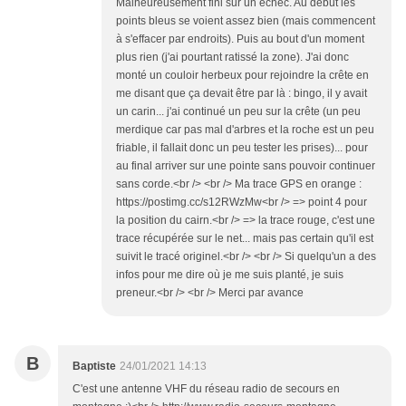
Malheureusement fini sur un échec. Au début les
points bleus se voient assez bien (mais commencent
à s'effacer par endroits). Puis au bout d'un moment
plus rien (j'ai pourtant ratissé la zone). J'ai donc
monté un couloir herbeux pour rejoindre la crête en
me disant que ça devait être par là : bingo, il y avait
un carin... j'ai continué un peu sur la crête (un peu
merdique car pas mal d'arbres et la roche est un peu
friable, il fallait donc un peu tester les prises)... pour
au final arriver sur une pointe sans pouvoir continuer
sans corde.<br /> <br /> Ma trace GPS en orange :
https://postimg.cc/s12RWzMw<br /> => point 4 pour
la position du cairn.<br /> => la trace rouge, c'est une
trace récupérée sur le net... mais pas certain qu'il est
suivit le tracé originel.<br /> <br /> Si quelqu'un a des
infos pour me dire où je me suis planté, je suis
preneur.<br /> <br /> Merci par avance
B
Baptiste
24/01/2021 14:13
C'est une antenne VHF du réseau radio de secours en