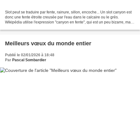
Slot peut se traduire par fente, rainure, sillon, encoche... Un slot canyon est
donc une fente étroite creusée par l'eau dans le calcaire ou le grès.
Wikipédia utilise l'expression "canyon en fente", qui est un peu bizarre, mais
son article explique bien...
Meilleurs vœux du monde entier
Publié le 02/01/2026 à 18:48
Par
Pascal Sombardier