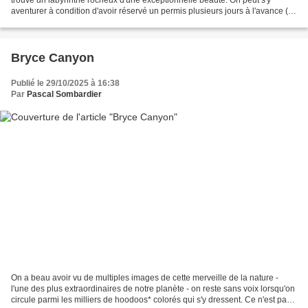
aventurer à condition d'avoir réservé un permis plusieurs jours à l'avance (8
€ en 2025). Le nombre de visiteurs...
Bryce Canyon
Publié le 29/10/2025 à 16:38
Par
Pascal Sombardier
On a beau avoir vu de multiples images de cette merveille de la nature -
l'une des plus extraordinaires de notre planète - on reste sans voix lorsqu'on
circule parmi les milliers de hoodoos* colorés qui s'y dressent. Ce n'est pas