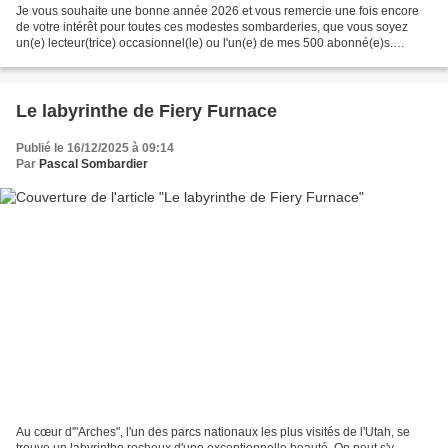
Je vous souhaite une bonne année 2026 et vous remercie une fois encore
de votre intérêt pour toutes ces modestes sombarderies, que vous soyez
un(e) lecteur(trice) occasionnel(le) ou l'un(e) de mes 500 abonné(e)s.
Depuis quelques années, je fête le nouvel...
Le labyrinthe de Fiery Furnace
Publié le 16/12/2025 à 09:14
Par
Pascal Sombardier
Au cœur d'"Arches", l'un des parcs nationaux les plus visités de l'Utah, se
trouve un labyrinthe rocheux d'une exceptionnelle beauté. On peut s'y