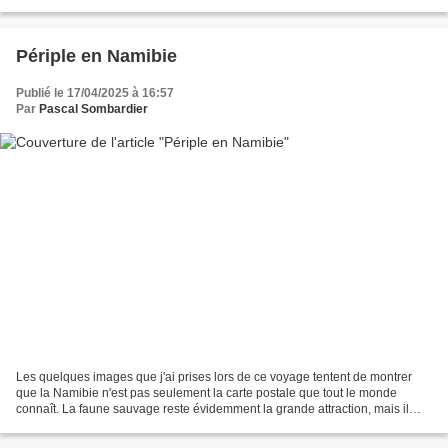
vraiment un canyon, mais...
Périple en Namibie
Publié le 17/04/2025 à 16:57
Par
Pascal Sombardier
Les quelques images que j'ai prises lors de ce voyage tentent de montrer
que la Namibie n'est pas seulement la carte postale que tout le monde
connaît. La faune sauvage reste évidemment la grande attraction, mais il
serait dommage d'ignorer la variété...