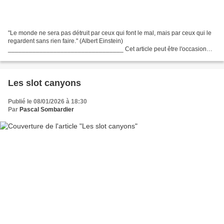
"Le monde ne sera pas détruit par ceux qui font le mal, mais par ceux qui le
regardent sans rien faire." (Albert Einstein)
_________________________________ Cet article peut être l'occasion
d'un débat d'opinion dans les commentaires publiés en bas de...
Les slot canyons
Publié le 08/01/2026 à 18:30
Par
Pascal Sombardier