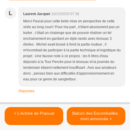
L
Laurent Jacquet
10/10/2020 07:38
Merci Pascal pour cette belle mise en perspective de cette
virée au long court ! Pour ma part , n'étant absolument pas un
trailer , c'était un chalenge que de pouvoir réaliser un tel
enchainement en gardant un style rando avec bivouac 3
étoiles . Michel avait bossé à fond la partie routeur , il
m'incombait de participer à la partie technique et logistique du
projet . Une fausse note à ce propos : les 6 litres d'eau
déposés à la Tour Percée pour le bivouac et la journée du
lendemain étaient nettement insuffisant . Avis aux amateurs
donc , pensez bien aux difficultés d'approvisionnement en
eau pour ce genre de sangle/tour .
Répondre
< L'échine de Praouat
Balcon des Escombailles :
mort annoncée >