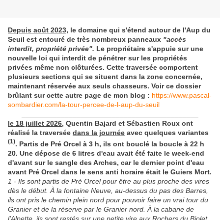
Depuis août 2023
, le domaine qui s'étend autour de l'Aup du
Seuil est entouré de très nombreux panneaux
"accès
interdit, propriété privée".
Le propriétaire s'appuie sur
une
nouvelle loi qui interdit de pénétrer sur les propriétés
privées même non clôturées. Cette traversée comportent
plusieurs sections qui se situent dans la zone concernée,
maintenant réservée aux seuls chasseurs. Voir ce dossier
brûlant sur cette autre page de mon blog :
https://www.pascal-
sombardier.com/la-tour-percee-de-l-aup-du-seuil
_____________________________________________
le 18 juillet 2026
, Quentin Bajard et Sébastien Roux ont
réalisé la traversée
dans la journée
avec quelques variantes
(1)
. Partis de Pré Orcel à 3 h, ils ont bouclé la boucle à 22 h
20. Une dépose de 6 litres d'eau avait été faite le week-end
d'avant sur le sangle des Arches, car le dernier point d'eau
avant Pré Orcel dans le sens anti horaire était le Guiers Mort.
1 -
Ils sont partis de Pré Orcel pour être au plus proche des vires
dès le début.
À la fontaine Neuve, au-dessus du pas des Barres,
ils ont pris le chemin plein nord pour pouvoir faire un vrai tour du
Granier et de la réserve par le Granier nord.
À la cabane de
l'Alpette, ils sont restés sur une petite vire aux Rochers du Biolet