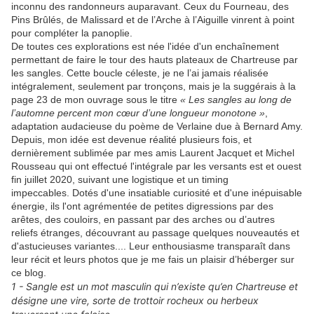
inconnu des randonneurs auparavant. Ceux du Fourneau, des
Pins Brûlés, de Malissard et de l’Arche à l’Aiguille vinrent à point
pour compléter la panoplie.
De toutes ces explorations est née l'idée d'un enchaînement
permettant de faire le tour des hauts plateaux de Chartreuse par
les sangles. Cette boucle céleste, je ne l’ai jamais réalisée
intégralement, seulement par tronçons, mais je la suggérais à la
page 23 de mon ouvrage sous le titre
« Les sangles au long de
l’automne percent mon cœur d’une longueur monotone »
,
adaptation audacieuse du poème de Verlaine due à Bernard Amy.
Depuis, mon idée est devenue réalité plusieurs fois, et
dernièrement sublimée par mes amis Laurent Jacquet et Michel
Rousseau qui ont effectué l'intégrale par les versants est et ouest
fin juillet 2020, suivant une logistique et un timing
impeccables. Dotés d'une insatiable curiosité et d'une inépuisable
énergie, ils l'ont agrémentée de petites digressions par des
arêtes, des couloirs, en passant par des arches ou d’autres
reliefs étranges, découvrant au passage quelques nouveautés et
d'astucieuses variantes.... Leur enthousiasme transparaît dans
leur récit et leurs photos que je me fais un plaisir d’héberger sur
ce blog.
1 - Sangle est un mot masculin qui n’existe qu’en Chartreuse et
désigne une vire, sorte de trottoir rocheux ou herbeux