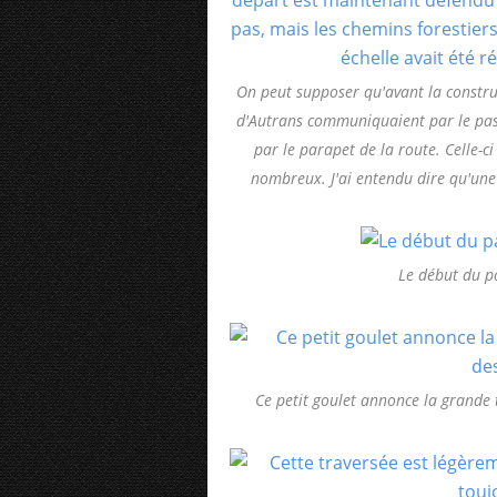
On peut supposer qu'avant la construc
d'Autrans communiquaient par le pas
par le parapet de la route. Celle-ci
nombreux. J'ai entendu dire qu'une 
Le début du pa
Ce petit goulet annonce la grande 