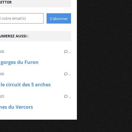
ETTER
IMEREZ AUSSI :
026
…
 gorges du Furon
026
…
 le circuit des 5 arches
025
…
hes du Vercors