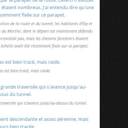
tion de la route et du tunnel, les habitants d'Ézy et
 du Mortier, dont le départ est maintenant défendu
 n'existait pas, mais les chemins forestiers étaient
échelle avait été récemment fixée sur ce parapet.
s est bien tracé, mais raide.
traversée qui s'avance jusqu'au-dessus du tunnel.