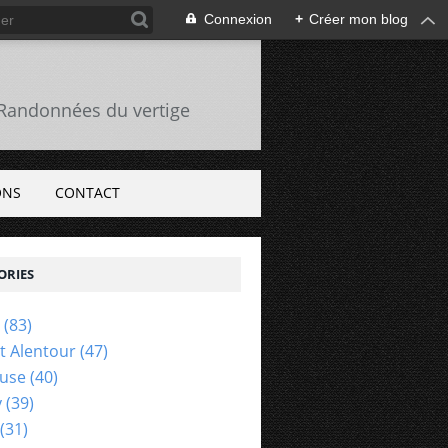
Connexion
+
Créer mon blog
s Randonnées du vertige
ONS
CONTACT
ORIES
(83)
Et Alentour
(47)
euse
(40)
y
(39)
(31)