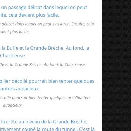
 délicat dans lequel on peut s'assurer. Ensuite, cela
vient plus facile.
ffe et la Grande Brèche. Au fond, la Chartreuse.
décollé pourrait bien tenter quelques arch'hunters
audacieux.