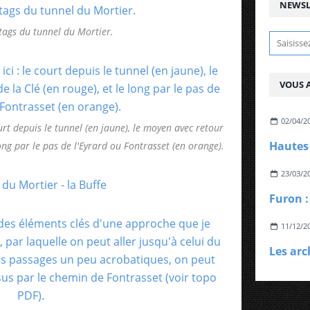
NEWSL
tags du tunnel du Mortier.
VOUS A
02/04/2
ourt depuis le tunnel (en jaune), le moyen avec retour
Hautes
long par le pas de l'Eyrard ou Fontrasset (en orange).
23/03/2
Furon :
11/12/2
Les arc