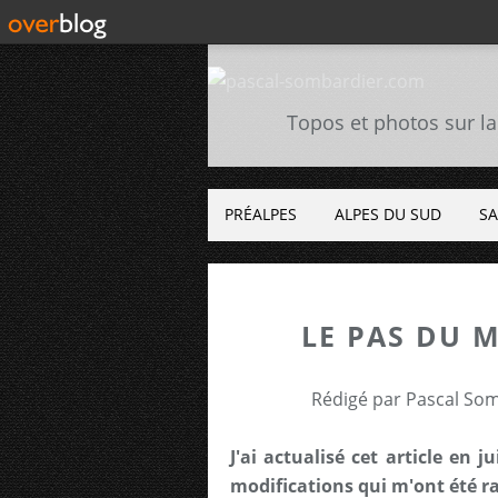
Topos et photos sur la
PRÉALPES
ALPES DU SUD
SA
LE PAS DU M
Rédigé par Pascal Som
J'ai actualisé cet article en 
modifications qui m'ont été r