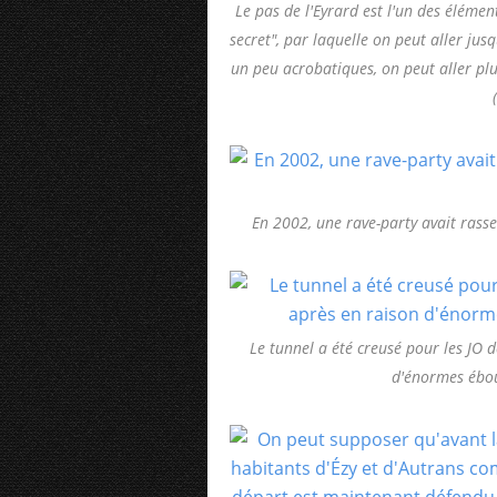
Le pas de l'Eyrard est l'un des éléme
secret", par laquelle on peut aller jus
un peu acrobatiques, on peut aller pl
En 2002, une rave-party avait rass
Le tunnel a été creusé pour les JO 
d'énormes ébou