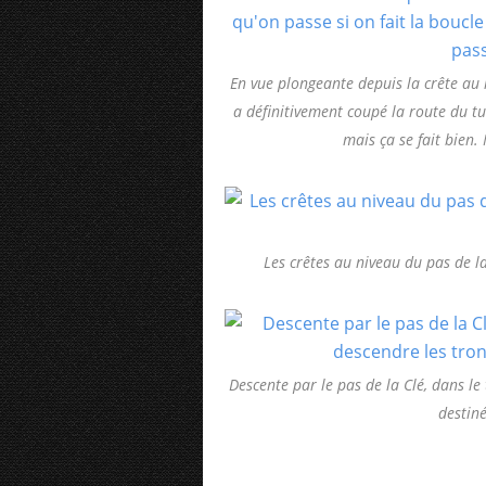
En vue plongeante depuis la crête au 
a définitivement coupé la route du tun
mais ça se fait bien.
Les crêtes au niveau du pas de la
Descente par le pas de la Clé, dans l
destiné