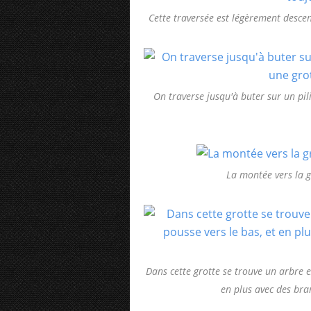
Cette traversée est légèrement descen
On traverse jusqu'à buter sur un pil
La montée vers la 
Dans cette grotte se trouve un arbre ext
en plus avec des bra