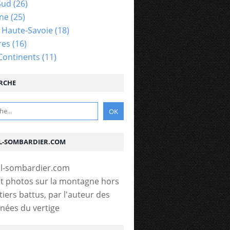
Sud
(26)
gne
(25)
- Haute-Savoie
(18)
res
(16)
Continents
(11)
RCHE
L-SOMBARDIER.COM
t photos sur la montagne hors
tiers battus, par l'auteur des
ées du vertige