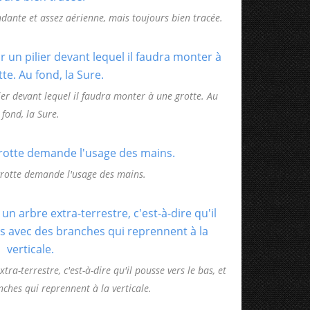
dante et assez aérienne, mais toujours bien tracée.
ier devant lequel il faudra monter à une grotte. Au
fond, la Sure.
grotte demande l'usage des mains.
ra-terrestre, c'est-à-dire qu'il pousse vers le bas, et
nches qui reprennent à la verticale.