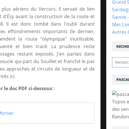
Grand 
plus aériens du Vercors. Il servait de lien
Sardai
t d'Ézy avant la construction de la route et
Savoie 
8. Il est donc tombé dans l'oubli durant
Mes Liv
es effondrements importants (le dernier,
Autres 
ndent la route "olympique" inutilisable.
équenté et bien tracé. La prudence reste
RECHE
ssages restant exposés. J'en parlais dans
ucle qui part du Souillet et franchit le pas
res approches et circuits de longueur et de
ntés ici.
PASCA
ur le doc PDF ci-dessous :
Topos e
des sen
ortier
Randonn