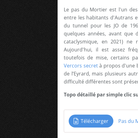
Le pas du Mortier est l'un des 
entre les habitants d'Autrans e
du tunnel pour les JO de 196
quelques années, avant que d
cataclysmique, en 2021) ne re
Aujourd'hui, il est assez fr
toutefois de mise, certains pa
Vercors secret
à propos d'une bo
de l’Eyrard, mais plusieurs aut
difficulté différentes sont prése
Topo détaillé par simple clic s
Télécharger
Pas du M