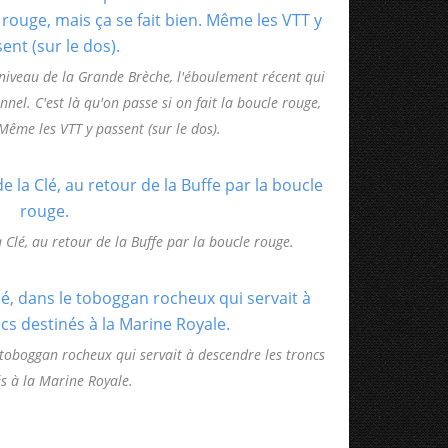
niveau de la Grande Brèche, l'éboulement récent qui
nel. C'est là qu'on passe si on fait la boucle rouge,
 Même les VTT y passent (sur le dos).
 Clé, au retour de la Buffe par la boucle rouge.
e toboggan rocheux qui servait à descendre les troncs
s à la Marine Royale.