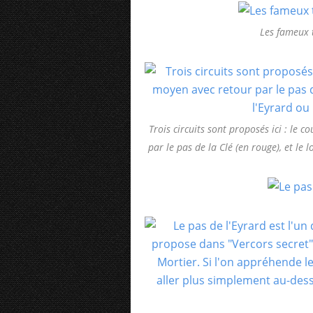
Les fameux 
Trois circuits sont proposés ici : le c
par le pas de la Clé (en rouge), et le 