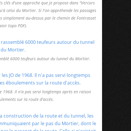
nts clés d'une approche que je propose dans "Vercors
qu'à celui du Mortier. Si l'on appréhende les passages
us simplement au-dessus par le chemin de Fontrasset
(voir topo PDF).
emblé 6000 teufeurs autour du tunnel du Mortier.
de 1968. Il n'a pas servi longtemps après en raison
lements sur la route d'accès.