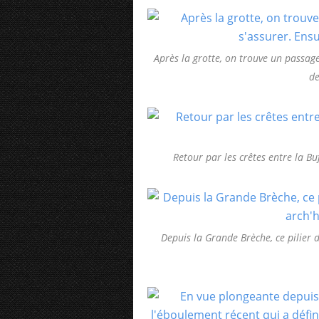
Après la grotte, on trouve un passage
de
Retour par les crêtes entre la Bu
Depuis la Grande Brèche, ce pilier 