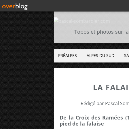
Topos et photos sur la
PRÉALPES
ALPES DU SUD
SA
LA FALA
Rédigé par Pascal Som
De la Croix des Ramées (
pied de la falaise