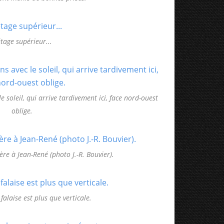
étage supérieur...
 soleil, qui arrive tardivement ici, face nord-ouest
oblige.
ère à Jean-René (photo J.-R. Bouvier).
 falaise est plus que verticale.