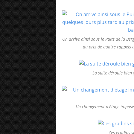
On arrive ainsi sous le Puits de la Be
au prix de quatre rappels d
La suite déroule bien
Un changement d'étage impose 
Ces gradins s