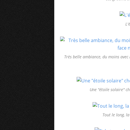
L'
Très belle ambiance, du moins avec le
Une "étoile solaire" ch
Tout le long, la