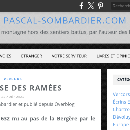
PASCAL-SOMBARDIER.COM
 montagne hors des sentiers battus, par l'auteur de
VOIES
ÉTRANGER
VOTRE SERVITEUR
LIVRES ET OPINI
VERCORS
CATÉG
ISE DES RAMÉES
Vercors
26 AOÛT 2025
Écrins 
bardier et publié depuis Overblog
Chartr
Dévolu
1632 m) au pas de la Bergère par le
Europe