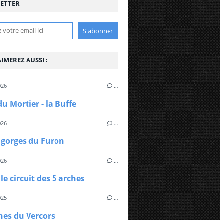
ETTER
IMEREZ AUSSI :
026
…
du Mortier - la Buffe
026
…
 gorges du Furon
026
…
 le circuit des 5 arches
025
…
hes du Vercors