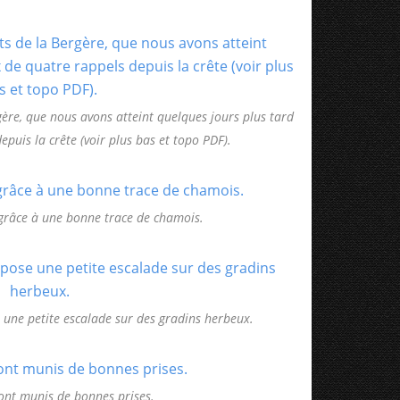
rgère, que nous avons atteint quelques jours plus tard
epuis la crête (voir plus bas et topo PDF).
 grâce à une bonne trace de chamois.
une petite escalade sur des gradins herbeux.
ont munis de bonnes prises.