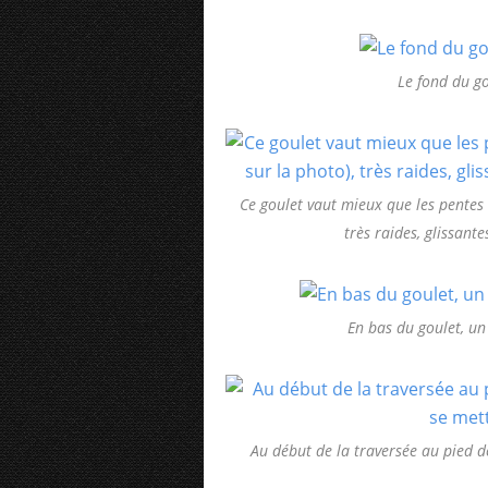
Le fond du go
Ce goulet vaut mieux que les pentes 
très raides, glissant
En bas du goulet, un
Au début de la traversée au pied de