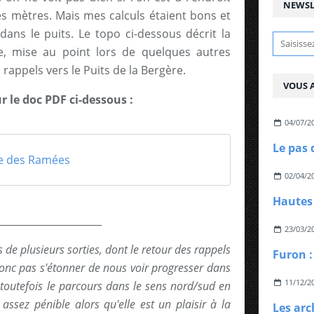
NEWSL
es mètres. Mais mes calculs étaient bons et
ans le puits. Le topo ci-dessous décrit la
se, mise au point lors de quelques autres
s rappels vers le Puits de la Bergère.
VOUS A
ur le doc PDF ci-dessous :
04/07/2
Le pas 
se des Ramées
02/04/2
Hautes
_________________________
23/03/2
s de plusieurs sorties, dont le retour des rappels
Furon :
 donc pas s'étonner de nous voir progresser dans
11/12/2
e toutefois le parcours dans le sens nord/sud en
assez pénible alors qu'elle est un plaisir à la
Les arc