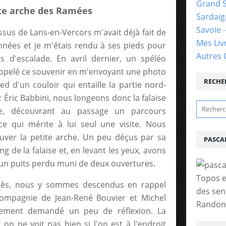
Grand 
ite arche des Ramées
Sardai
Savoie 
essus de Lans-en-Vercors m'avait déjà fait de
Mes Liv
années et je m'étais rendu à ses pieds pour
Autres 
tés d'escalade. En avril dernier, un spéléo
ppelé ce souvenir en m'envoyant une photo
RECHE
ed d'un couloir qui entaille la partie nord-
ec Éric Babbini, nous longeons donc la falaise
e, découvrant au passage un parcours
ce qui mérite à lui seul une visite. Nous
uver la petite arche. Un peu déçus par sa
PASCA
ng de la falaise et, en levant les yeux, avons
un puits perdu muni de deux ouvertures.
Topos e
près, nous y sommes descendus en rappel
des sen
compagnie de Jean-René Bouvier et Michel
Randonn
blement demandé un peu de réflexion. La
, on ne voit pas bien si l'on est à l'endroit