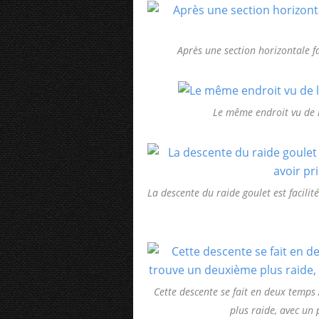
Après une section horizontale fa
Le même endroit vu de l
La descente du raide goulet est facilit
Cette descente se fait en deux temps
plus raide, avec un