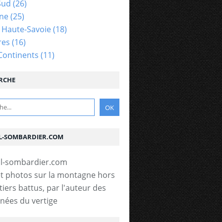
Sud
(26)
gne
(25)
- Haute-Savoie
(18)
res
(16)
Continents
(11)
RCHE
L-SOMBARDIER.COM
t photos sur la montagne hors
tiers battus, par l'auteur des
ées du vertige