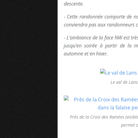
descente.
- Cette randonnée comporte de no
conviendra pas aux randonneurs c
- L’ambiance de la face NW est trè
jusqu’en soirée à partir de la m
automne et en hiver.
Le val de Lans
Près de la Croix des Ramées (visible
permet d