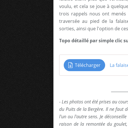
voulu, et cela se joue à quelqu
trois rappels nous ont menés d
traversée au pied de la falai
sorties, ainsi que l'option de ce
Topo détaillé par simple clic s
Télécharger
La falai
_________
- Les photos ont été prises au cour
du Puits de la Bergère. Il ne faut
l'un ou l'autre sens. Je déconseill
raison de la remontée du goulet, 