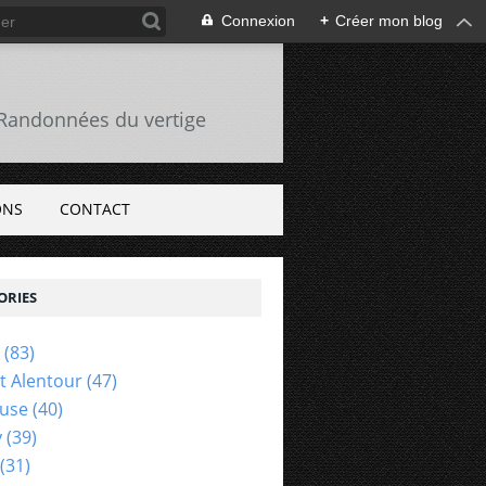
Connexion
+
Créer mon blog
s Randonnées du vertige
ONS
CONTACT
ORIES
(83)
Et Alentour
(47)
euse
(40)
y
(39)
(31)