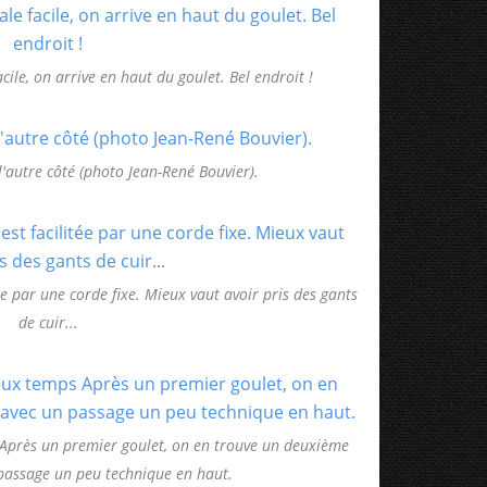
cile, on arrive en haut du goulet. Bel endroit !
'autre côté (photo Jean-René Bouvier).
ée par une corde fixe. Mieux vaut avoir pris des gants
de cuir...
 Après un premier goulet, on en trouve un deuxième
 passage un peu technique en haut.