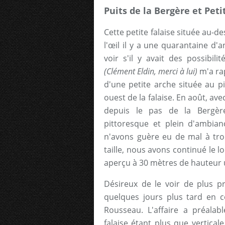
Puits de la Bergère et Pet
Cette petite falaise située au-d
l'œil il y a une quarantaine d'
voir s'il y avait des possibili
(Clément Eldin, merci à lui)
m'a ra
d'une petite arche située au pi
ouest de la falaise. En août, av
depuis le pas de la Bergèr
pittoresque et plein d'ambian
n'avons guère eu de mal à tro
taille, nous avons continué le lo
aperçu à 30 mètres de hauteur 
Désireux de le voir de plus 
quelques jours plus tard en 
Rousseau. L'affaire a préala
falaise étant plus que verticale