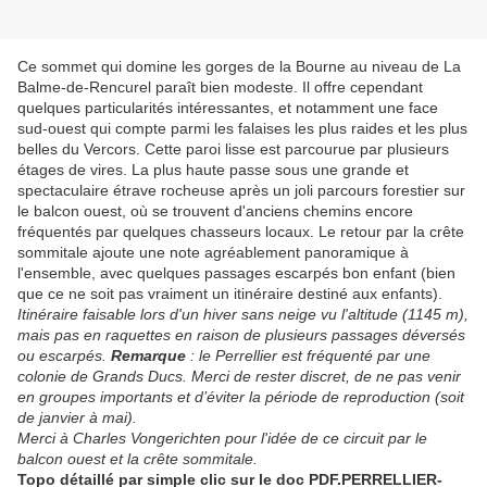
Ce sommet qui domine les gorges de la Bourne au niveau de La
Balme-de-Rencurel paraît bien modeste. Il offre cependant
quelques particularités intéressantes, et notamment une face
sud-ouest qui compte parmi les falaises les plus raides et les plus
belles du Vercors. Cette paroi lisse est parcourue par plusieurs
étages de vires. La plus haute passe sous une grande et
spectaculaire étrave rocheuse après un joli parcours forestier sur
le balcon ouest, où se trouvent d'anciens chemins encore
fréquentés par quelques chasseurs locaux. Le retour par la crête
sommitale ajoute une note agréablement panoramique à
l'ensemble, avec quelques passages escarpés bon enfant (bien
que ce ne soit pas vraiment un itinéraire destiné aux enfants).
Itinéraire faisable lors d'un hiver sans neige vu l'altitude (1145 m),
mais pas en raquettes en raison de plusieurs passages déversés
ou escarpés.
Remarque
: le Perrellier est fréquenté par une
colonie de Grands Ducs. Merci de rester discret, de ne pas venir
en groupes importants et d’éviter la période de reproduction (soit
de janvier à mai).
Merci à Charles Vongerichten pour l'idée de ce circuit par le
balcon ouest et la crête sommitale.
Topo détaillé par simple clic sur le doc PDF.PERRELLIER-