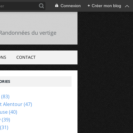
Connexion
+
Créer mon blog
s Randonnées du vertige
ONS
CONTACT
ORIES
(83)
Et Alentour
(47)
euse
(40)
y
(39)
(31)