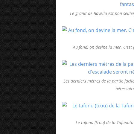
Le granit de Bavella est non seule
Au fond, on devine la mer. C'est
Les derniers mètres de la partie facil
nécessair
Le tafonu (trou) de la Tafunata