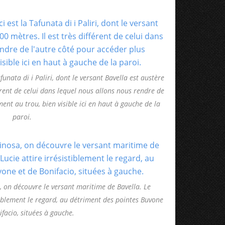
funata di i Paliri, dont le versant Bavella est austère
férent de celui dans lequel nous allons nous rendre de
ment au trou, bien visible ici en haut à gauche de la
paroi.
a, on découvre le versant maritime de Bavella. Le
tiblement le regard, au détriment des pointes Buvone
ifacio, situées à gauche.