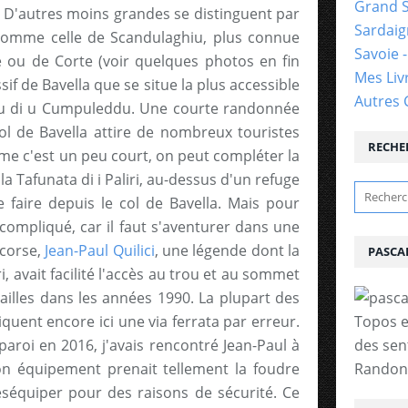
Grand 
. D'autres moins grandes se distinguent par
Sardai
comme celle de Scandulaghiu, plus connue
Savoie 
 ou de Corte (voir quelques photos en fin
Mes Liv
ssif de Bavella que se situe la plus accessible
Autres 
 di u Cumpuleddu. Une courte randonnée
ol de Bavella attire de nombreux touristes
RECHE
mme c'est un peu court, on peut compléter la
 la Tafunata di i Paliri, au-dessus d'un refuge
 faire depuis le col de Bavella. Mais pour
 compliqué, car il faut s'aventurer dans une
 corse,
Jean-Paul Quilici
, une légende dont la
PASCA
ri, avait facilité l'accès au trou et au sommet
ailles dans les années 1990. La plupart des
quent encore ici une via ferrata par erreur.
Topos e
aroi en 2016, j'avais rencontré Jean-Paul à
des sen
 son équipement prenait tellement la foudre
Randonn
séquiper pour des raisons de sécurité. Ce