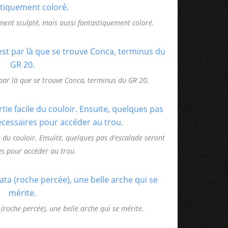
ment sculpté, mais aussi fantastiquement coloré.
 par là que se trouve Conca, terminus du GR 20.
e du couloir. Ensuite, quelques pas d'escalade seront
es pour accéder au trou.
 (roche percée), une belle arche qui se mérite.