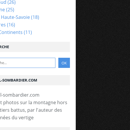
Sud
(26)
gne
(25)
- Haute-Savoie
(18)
res
(16)
Continents
(11)
RCHE
L-SOMBARDIER.COM
t photos sur la montagne hors
tiers battus, par l'auteur des
ées du vertige