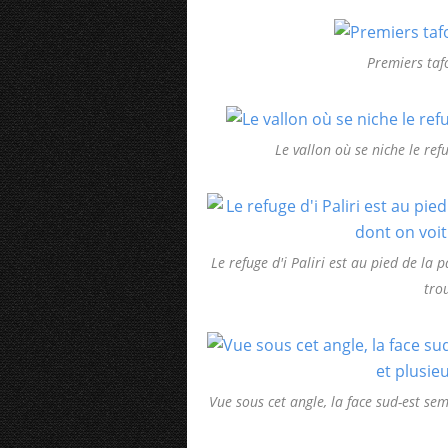
Premiers taf
Le vallon où se niche le refu
Le refuge d'i Paliri est au pied de la p
tro
Vue sous cet angle, la face sud-est se