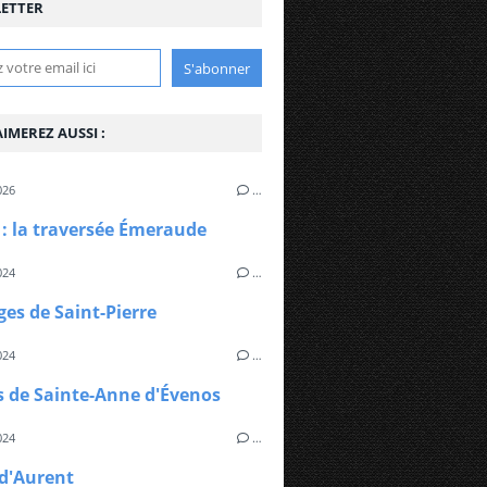
ETTER
IMEREZ AUSSI :
026
…
: la traversée Émeraude
024
…
ges de Saint-Pierre
024
…
s de Sainte-Anne d'Évenos
024
…
 d'Aurent