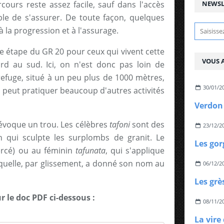
rcours reste assez facile, sauf dans l'accès
NEWSL
able de s'assurer. De toute façon, quelques
 à la progression et à l'assurage.
re étape du GR 20 pour ceux qui vivent cette
VOUS A
rd au sud. Ici, on n'est donc pas loin de
refuge, situé à un peu plus de 1000 mètres,
30/01/2
 on peut pratiquer beaucoup d'autres activités
Verdon 
voque un trou. Les célèbres
tafoni
sont des
23/12/2
n qui sculpte les surplombs de granit. Le
Les gor
rcé) ou au féminin
tafunata
, qui s'applique
aquelle, par glissement, a donné son nom au
06/12/2
Les grè
ur le doc PDF ci-dessous :
08/11/2
La vire