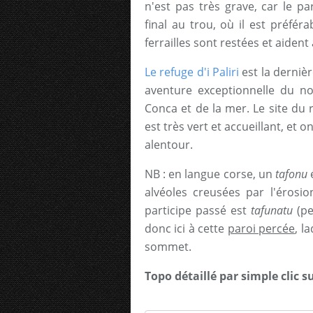
n'est pas très grave, car le pa
final au trou, où il est préfér
ferrailles sont restées et aident
Le refuge d'i Paliri
est la derniè
aventure exceptionnelle du no
Conca et de la mer. Le site du 
est très vert et accueillant, et
alentour.
NB : en langue corse, un
tafonu
é
alvéoles creusées par l'érosio
participe passé est
tafunatu
(pe
donc ici à cette
paroi percée
, l
sommet.
Topo détaillé par simple clic s