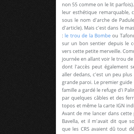
non 55 comme on le lit parfois)
leur esthétique remarquable, 
sous le nom d'arche de Padule
d'article). Mais c'est dans le ma
:
le trou de la Bombe
ou Tafonu
sur un bon sentier depuis le c
vers cette petite merveille. Co
journée en allant voir le trou de
dont l'accès peut également se
aller dedans, c'est un peu plus
grande paroi. Le premier guide
famille a gardé le refuge d'i Pali
par quelques câbles et des ferr
topos et même la carte IGN indi
Avant de me lancer dans cette p
Bavella, et il m'avait dit que
que les CRS avaient dû tout dé