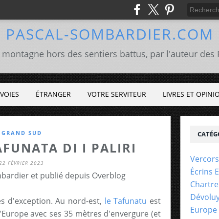
PASCAL-SOMBARDIER.COM
 montagne hors des sentiers battus, par l'auteur de
VOIES
ÉTRANGER
VOTRE SERVITEUR
LIVRES ET OPINI
GRAND SUD
CATÉG
AFUNATA DI I PALIRI
Vercors
22 FÉVRIER 2023
Écrins 
bardier et publié depuis Overblog
Chartr
Dévolu
s d'exception. Au nord-est,
le Tafunatu
est
Europe
Europe avec ses 35 mètres d'envergure (et