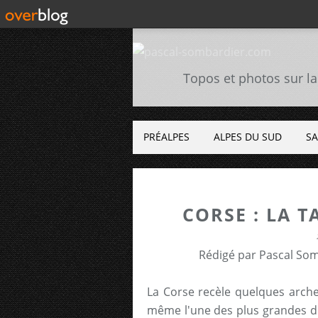
Topos et photos sur la
PRÉALPES
ALPES DU SUD
SA
CORSE : LA T
Rédigé par Pascal Som
La Corse recèle quelques arche
même l'une des plus grandes d'