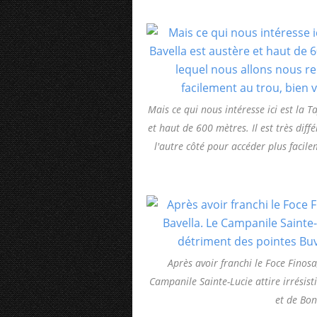
Mais ce qui nous intéresse ici est la Ta
et haut de 600 mètres. Il est très dif
l'autre côté pour accéder plus facile
Après avoir franchi le Foce Finos
Campanile Sainte-Lucie attire irrésis
et de Bon