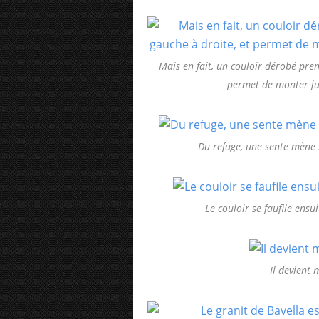
Mais en fait, un couloir dérobé pre
permet de monter jus
Du refuge, une sente mène 
Le couloir se faufile ensui
Il devient 