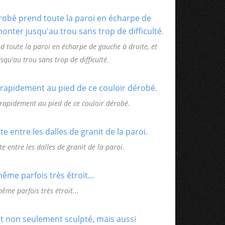
nd toute la paroi en écharpe de gauche à droite, et
qu'au trou sans trop de difficulté.
rapidement au pied de ce couloir dérobé.
te entre les dalles de granit de la paroi.
même parfois très étroit...