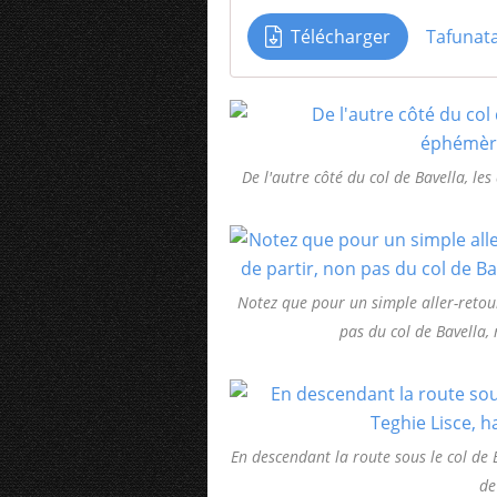
Télécharger
Tafunata 
De l'autre côté du col de Bavella, 
Notez que pour un simple aller-retour 
pas du col de Bavella, 
En descendant la route sous le col de 
de