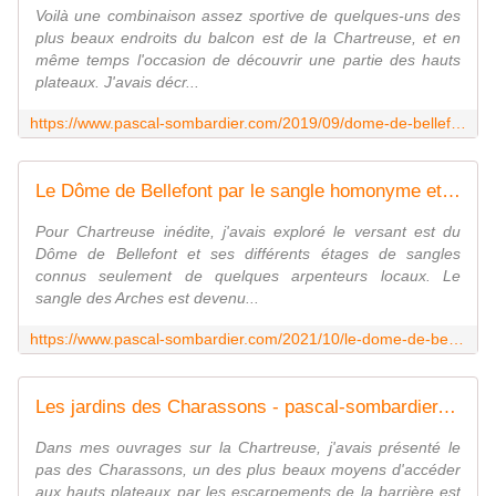
Voilà une combinaison assez sportive de quelques-uns des
plus beaux endroits du balcon est de la Chartreuse, et en
même temps l'occasion de découvrir une partie des hauts
plateaux. J'avais décr...
https://www.pascal-sombardier.com/2019/09/dome-de-bellefont-par-la-combe-barbouse.html
Le Dôme de Bellefont par le sangle homonyme et l'arête nord - pascal-sombardier.com
Pour Chartreuse inédite, j'avais exploré le versant est du
Dôme de Bellefont et ses différents étages de sangles
connus seulement de quelques arpenteurs locaux. Le
sangle des Arches est devenu...
https://www.pascal-sombardier.com/2021/10/le-dome-de-bellefont-par-le-sangle-homonyme-et-l-arete-nord
Les jardins des Charassons - pascal-sombardier.com
Dans mes ouvrages sur la Chartreuse, j'avais présenté le
pas des Charassons, un des plus beaux moyens d'accéder
aux hauts plateaux par les escarpements de la barrière est