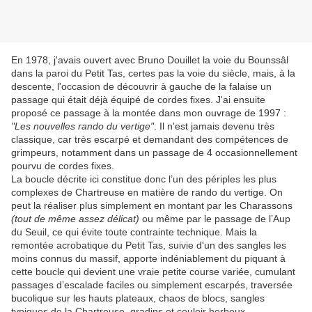
En 1978, j'avais ouvert avec Bruno Douillet la voie du Bounssâl
dans la paroi du Petit Tas, certes pas la voie du siècle, mais, à la
descente, l'occasion de découvrir à gauche de la falaise un
passage qui était déjà équipé de cordes fixes. J'ai ensuite
proposé ce passage à la montée dans mon ouvrage de 1997 :
"Les nouvelles rando du vertige"
. Il n'est jamais devenu très
classique, car très escarpé et demandant des compétences de
grimpeurs, notamment dans un passage de 4 occasionnellement
pourvu de cordes fixes.
La boucle décrite ici constitue donc l’un des périples les plus
complexes de Chartreuse en matière de rando du vertige. On
peut la réaliser plus simplement en montant par les Charassons
(tout de même assez délicat)
ou même par le passage de l’Aup
du Seuil, ce qui évite toute contrainte technique. Mais la
remontée acrobatique du Petit Tas, suivie d'un des sangles les
moins connus du massif, apporte indéniablement du piquant à
cette boucle qui devient une vraie petite course variée, cumulant
passages d’escalade faciles ou simplement escarpés, traversée
bucolique sur les hauts plateaux, chaos de blocs, sangles
typiques de la Chartreuse, gradins et couloir herbeux…