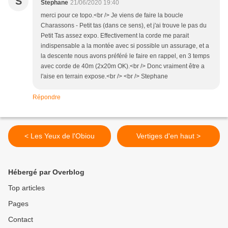
S
Stephane
21/06/2020 19:40
merci pour ce topo.<br /> Je viens de faire la boucle
Charassons - Petit tas (dans ce sens), et j'ai trouve le pas du
Petit Tas assez expo. Effectivement la corde me parait
indispensable a la montée avec si possible un assurage, et a
la descente nous avons préféré le faire en rappel, en 3 temps
avec corde de 40m (2x20m OK).<br /> Donc vraiment être a
l'aise en terrain expose.<br /> <br /> Stephane
Répondre
< Les Yeux de l'Obiou
Vertiges d'en haut >
Hébergé par Overblog
Top articles
Pages
Contact