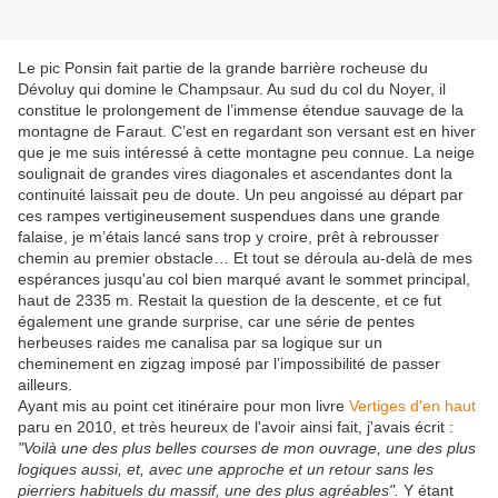
Le pic Ponsin fait partie de la grande barrière rocheuse du
Dévoluy qui domine le Champsaur. Au sud du col du Noyer, il
constitue le prolongement de l’immense étendue sauvage de la
montagne de Faraut. C’est en regardant son versant est en hiver
que je me suis intéressé à cette montagne peu connue. La neige
soulignait de grandes vires diagonales et ascendantes dont la
continuité laissait peu de doute. Un peu angoissé au départ par
ces rampes vertigineusement suspendues dans une grande
falaise, je m’étais lancé sans trop y croire, prêt à rebrousser
chemin au premier obstacle… Et tout se déroula au-delà de mes
espérances jusqu'au col bien marqué avant le sommet principal,
haut de 2335 m. Restait la question de la descente, et ce fut
également une grande surprise, car une série de pentes
herbeuses raides me canalisa par sa logique sur un
cheminement en zigzag imposé par l’impossibilité de passer
ailleurs.
Ayant mis au point cet itinéraire pour mon livre
Vertiges d'en haut
paru en 2010, et très heureux de l'avoir ainsi fait, j'avais écrit :
"Voilà une des plus belles courses de mon ouvrage, une des plus
logiques aussi, et, avec une approche et un retour sans les
pierriers habituels du massif, une des plus agréables".
Y étant