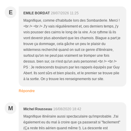
E
EMILE BORDAT
28/07/2026 11:25
Magnifique, comme d'habitude lors des Sombarderie. Merci !
<br /> <br /> J'y vais régulièrement et, ces derniers temps, j'y
vois pousser des cairns le long de la vire. A ce rythme là ils
vont devenir plus abondant que les chamois. Blague a part je
trouve ça dommage, cela gâche un peu le plaisir du
wilderness recherché quand on suit ce genre d'itinéraire,
surtout qu'on ne peut pas vraiment se tromper une fois
dessus. bien sur, ce n'est qu'un avis personnel.<br /> <br />
PS : Je redescends toujours par les rappels équipés par Guy
Abert. Ils sont sûrs et bien placés, et le premier se trouve pile
à la sortie. On y trouve les renseignements sur site.
Répondre
M
Michel Rousseau
16/08/2020 18:42
Magnifique itinéraire aussi spectaculaire qu'improbable. J'ai
également eu du mal à croire que ça passerait si "facilement"
(Ça reste très aérien quand même !). La descente est