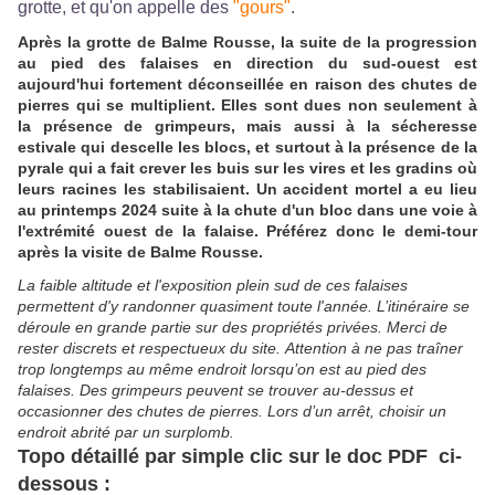
grotte, et qu'on appelle des
"gours"
.
Après la grotte de Balme Rousse, la suite de la progression
au pied des falaises en direction du sud-ouest est
aujourd'hui fortement déconseillée en raison des chutes de
pierres qui se multiplient. Elles sont dues non seulement à
la présence de grimpeurs, mais aussi à la sécheresse
estivale qui descelle les blocs, et surtout à la présence de la
pyrale qui a fait crever les buis sur les vires et les gradins où
leurs racines les stabilisaient. Un accident mortel a eu lieu
au printemps 2024 suite à la chute d'un bloc dans une voie à
l'extrémité ouest de la falaise. Préférez donc le demi-tour
après la visite de Balme Rousse.
La faible altitude et
l'exposition plein sud de ces falaises
permettent d'y randonner
quasiment
toute l'année.
L’itinéraire se
déroule en grande partie sur des propriétés privées. Merci de
rester discrets et respectueux du site.
Attention à ne pas traîner
trop longtemps au même endroit lorsqu’on est au pied des
falaises. Des grimpeurs peuvent se trouver au-dessus et
occasionner des chutes de pierres. Lors d’un arrêt, choisir un
endroit abrité par un surplomb.
Topo détaillé par simple clic sur le doc PDF ci-
dessous :