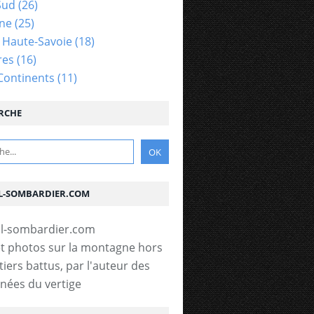
Sud
(26)
gne
(25)
- Haute-Savoie
(18)
res
(16)
Continents
(11)
RCHE
L-SOMBARDIER.COM
t photos sur la montagne hors
tiers battus, par l'auteur des
ées du vertige