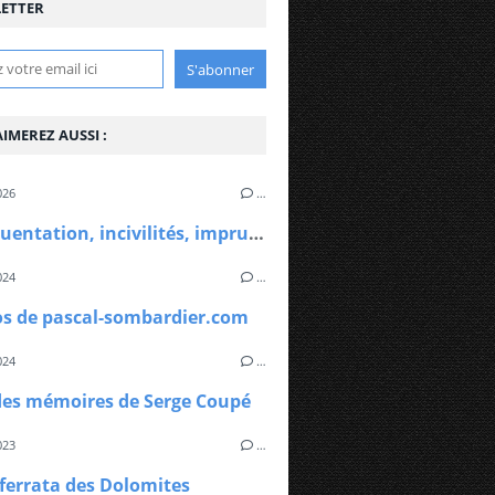
ETTER
IMEREZ AUSSI :
026
…
Surfréquentation, incivilités, imprudences... Que nous dit le modèle américain ?
024
…
os de pascal-sombardier.com
024
…
des mémoires de Serge Coupé
023
…
 ferrata des Dolomites