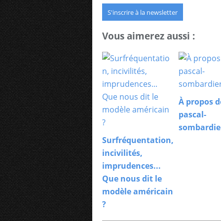
S'inscrire à la newsletter
Vous aimerez aussi :
À propos d
pascal-
sombardie
Surfréquentation,
incivilités,
imprudences...
Que nous dit le
modèle américain
?