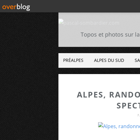
Topos et photos sur la
PRÉALPES
ALPES DU SUD
SA
ALPES, RANDO
SPEC
1