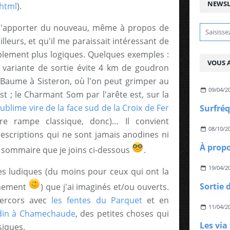
NEWSL
.html
).
 d'apporter du nouveau, même à propos de
lleurs, et qu'il me paraissait intéressant de
mplement plus logiques. Quelques exemples :
VOUS A
e variante de sortie évite 4 km de goudron
a Baume à Sisteron, où l'on peut grimper au
09/04/2
st ; le Charmant Som par l'arête est, sur la
sublime vire de la face sud de la Croix de Fer
tre rampe classique, donc)… Il convient
08/10/2
descriptions qui ne sont jamais anodines ni
À prop
e sommaire que je joins ci-dessous
.
19/04/2
ires ludiques (du moins pour ceux qui ont la
Sortie 
inement
) que j'ai imaginés et/ou ouverts.
Vercors avec
les fentes du Parquet
et en
11/04/2
ardin à Chamechaude
, des petites choses qui
Les via
siques.