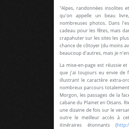
"Alpes, randonnées insolites e
qu'on appelle un beau livre
nombreuses photos. Dans l'espr
cadeau pour les fêtes, mais dan
crapahuter sur les sites les plus
chance de côtoyer (du moins avan
beaucoup d'autres, mais je n'en
La mise-en-page est réussie et 
que j'ai toujours eu envie de 
illustrant le caractère extra-or
nombreux parcours totalement 
Morgon, les passages de la fa
cabane du Plainet en Oisans. Ri
une dizaine de fois sur le versa
outre le meilleur accès à ce
itinéraires étonnants (
http: