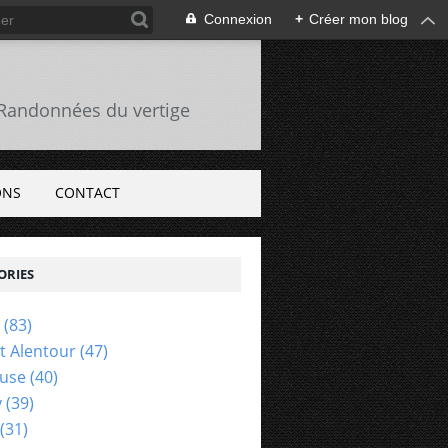
Connexion
+
Créer mon blog
s Randonnées du vertige
ONS
CONTACT
ORIES
(83)
Et Alentour
(47)
euse
(40)
y
(39)
(31)