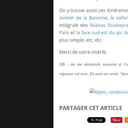
On y trouve aussi ces itinéraire
sentier de la Baronne
,
le vall
intégrale des
falaises Soubeyr
Pare
et
la face sud-est du pic 
plus simple, etc, etc.
Merci de votre intérêt.
NB : on me demande souvent si l'o
réponse est non. Ils sont en vente "da
PARTAGER CET ARTICLE