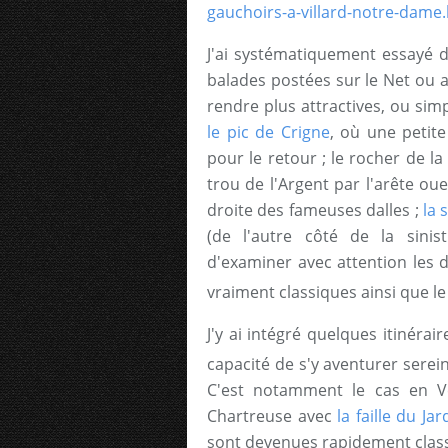
gauchoirs-a-villard-notre-dame
J'ai systématiquement essayé
balades postées sur le Net ou ai
rendre plus attractives, ou si
le pic de Crigne
, où une petit
pour le retour ; le rocher de l
trou de l'Argent par l'arête oue
droite des fameuses dalles ;
la 
(de l'autre côté de la sinis
d'examiner avec attention les 
vraiment classiques ainsi que l
J'y ai intégré quelques itinéra
capacité de s'y aventurer sere
C'est notamment le cas en 
Chartreuse avec
la faille du J
sont devenues rapidement clas