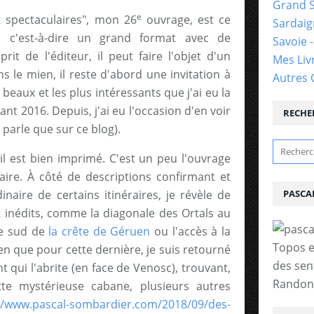
Grand 
e
t spectaculaires", mon 26
ouvrage, est ce
Sardai
, c'est-à-dire un grand format avec de
Savoie 
it de l'éditeur, il peut faire l'objet d'un
Mes Liv
s le mien, il reste d'abord une invitation à
Autres 
 beaux et les plus intéressants que j'ai eu la
t 2016. Depuis, j'ai eu l'occasion d'en voir
RECHE
 parle que sur ce blog).
il est bien imprimé. C'est un peu l'ouvrage
faire. À côté de descriptions confirmant et
dinaire de certains itinéraires, je révèle de
PASCA
inédits, comme la diagonale des Ortals au
ce sud de
la crête de Géruen
ou l'accès à la
Topos e
en que pour cette dernière, je suis retourné
des sen
nt qui l'abrite (en face de Venosc), trouvant,
Randonn
tte mystérieuse cabane, plusieurs autres
//www.pascal-sombardier.com/2018/09/des-